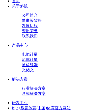
首页
关于盛帆
公司简介
董事长致辞
发展历程
资质荣誉
联系我们
产品中心
电能计量
流体计量
通信终端
光储充
解决方案
行业解决方案
系统解决方案
研发中心
lejing乐竞体育(中国)体育官方网站