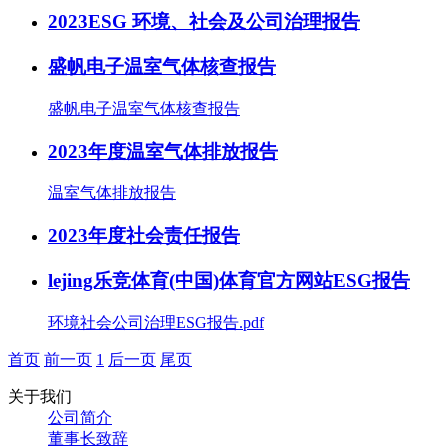
2023ESG 环境、社会及公司治理报告
盛帆电子温室气体核查报告
盛帆电子温室气体核查报告
2023年度温室气体排放报告
温室气体排放报告
2023年度社会责任报告
lejing乐竞体育(中国)体育官方网站ESG报告
环境社会公司治理ESG报告.pdf
首页
前一页
1
后一页
尾页
关于我们
公司简介
董事长致辞