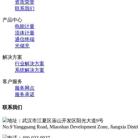
资质荣誉
联系我们
产品中心
电能计量
流体计量
通信终端
光储充
解决方案
行业解决方案
系统解决方案
客户服务
服务网点
服务承诺
联系我们
地址：武汉市江夏区庙山开发区阳光大道9号
No.9 Yangguang Road, Miaoshan Development Zone, Jiangxia Distri
电话：400-033-0027