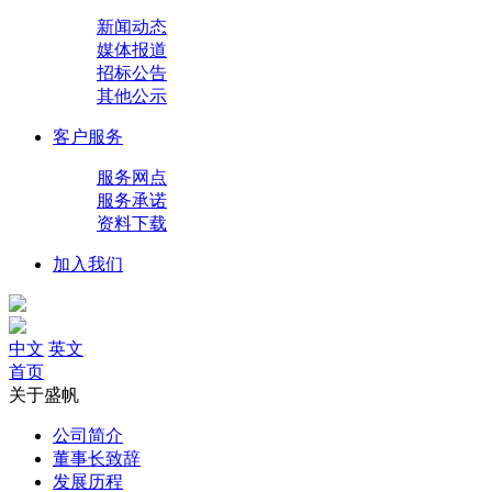
新闻动态
媒体报道
招标公告
其他公示
客户服务
服务网点
服务承诺
资料下载
加入我们
中文
英文
首页
关于盛帆
公司简介
董事长致辞
发展历程