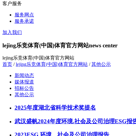
客户服务
服务网点
服务承诺
加入我们
lejing乐竞体育(中国)体育官方网站
news center
lejing乐竞体育(中国)体育官方网站
首页
/
lejing乐竞体育(中国)体育官方网站
/
其他公示
新闻动态
媒体报道
招标公告
其他公示
2025年度湖北省科学技术奖提名
武汉盛帆2024年度环境.社会及公司治理ESG报
2023ESG 环境、社会及公司治理报告